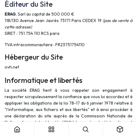
Éditeur du Site
ERAG
, Sarl au capital de 500 000 €
118/130 Avenue Jean Jaurès 75171 Paris CEDEX 19
(pas de vente à
cette adresse)
SIRET : 751 754 110 RCS paris
TVA intracommunautaire : FR23751754110
Hébergeur du Site
ovh.net
Informatique et libertés
La société ERAG tient à vous rappeler son engagement à
respecter scrupuleusement la confiance que vous lui accordez et à
appliquer les obligations de la loi 78-17 du 6 janvier 1978 relative à
"l'informatique, aux fichiers et aux libertés" et à ainsi procéder à
une déclaration du site auprès de la Commission Nationale de
l'Informatique et des Libertés (CNIL). Le numéro de déclaration est
le 1631418 v 0.