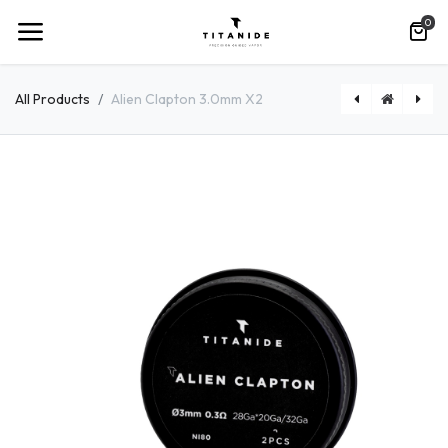
0
All Products
Alien Clapton 3.0mm X2
[TITCOILX2FC02] Fused Clapton 3.0mm X2