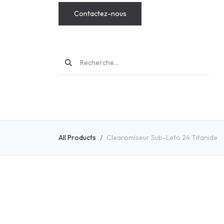
Contactez-nous
MODS
All Products
Clearomiseur Sub-Leto 24 Titanide