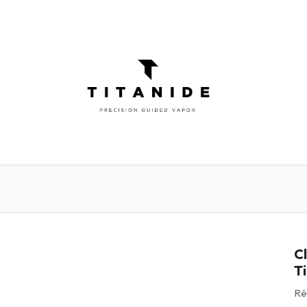
ATOMISEURS
DIY
ELIQUIDES
INFOR
C
T
Ré