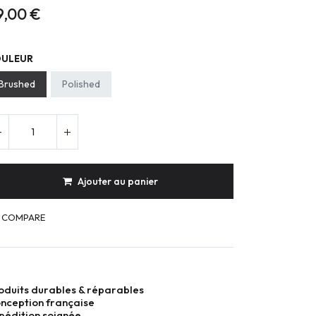
9,00
€
ULEUR
Brushed
Polished
Ajouter au panier
COMPARE
oduits durables & réparables
nception française
pédition soignée