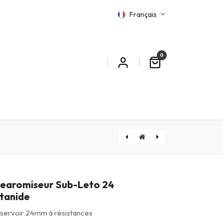
Français
0
MATIONS
[BLENDZEROMENTHOL] BLEND Zéro | Menthol
Clearomiseur Titan Titanide
learomiseur Sub-Leto 24
itanide
servoir 24mm à résistances