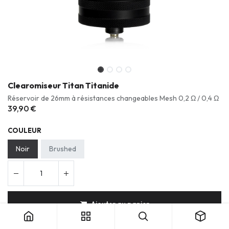
Clearomiseur Titan Titanide
Réservoir de 26mm à résistances changeables Mesh 0,2 Ω / 0,4 Ω
39,90
€
COULEUR
Noir
Brushed
Clearomiseur Titan Titanide
Ajouter au panier