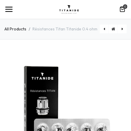
0
All Products
Résistances Titan Titanide 0.4 ohm
[PYREXLETOR] Pyrex Leto R