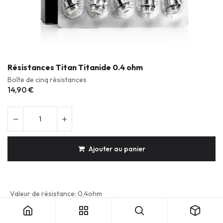
Résistances Titan Titanide 0.4 ohm
Boîte de cinq résistances
14,90
€
Ajouter au panier
Résistances Titan Titanide 0.4 ohm
Valeur de résistance
:
0,4ohm