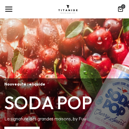
0
Nouveauté : eliquide
SODA POP
La signature des grandes maisons, by Fuu