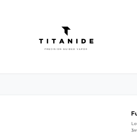
ATOMISEURS
DIY
ELIQUIDES
INFOR
F
Lo
3m