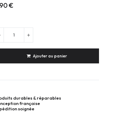
,90
€
Ajouter au panier
oduits durables & réparables
nception française
pédition soignée