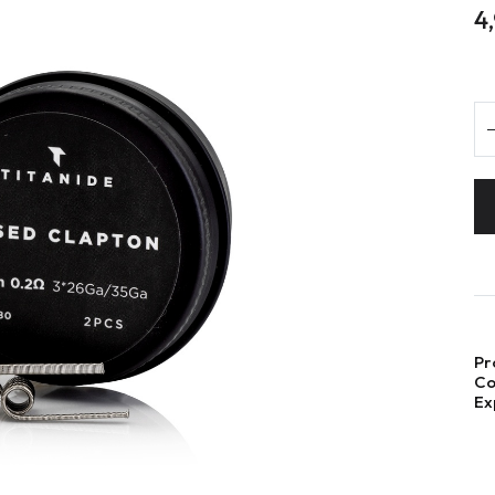
4
Pr
Co
Ex