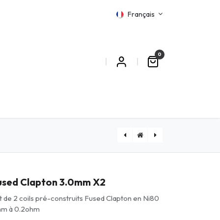
Français
0
MATIONS
[TITINOCOIL03] Inowire Coil 3.0mm X2
[TITCOILX2AC03] Alien Clapton 3.0mm X2
used Clapton 3.0mm X2
t de 2 coils pré-construits Fused Clapton en Ni80
m à 0.2ohm