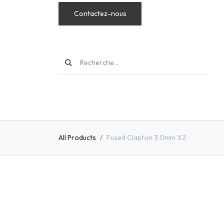
Contactez-nous
MODS
All Products
Fused Clapton 3.0mm X2