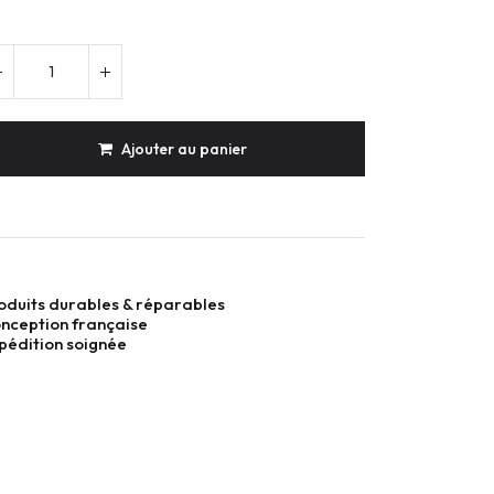
Ajouter au panier
oduits durables & réparables
nception française
pédition soignée