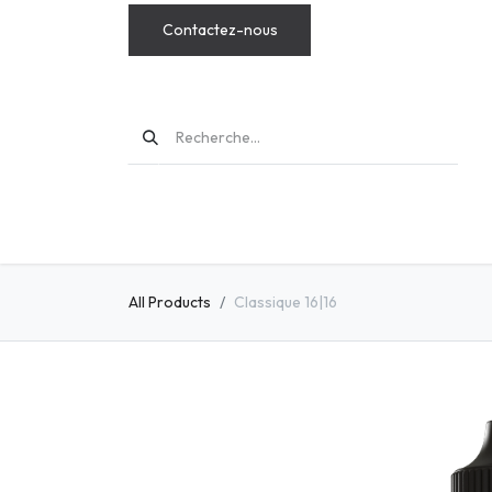
Contactez-nous
MODS
All Products
Classique 16|16