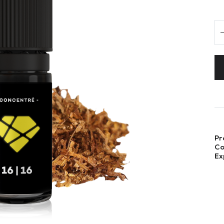
Pr
Co
Ex