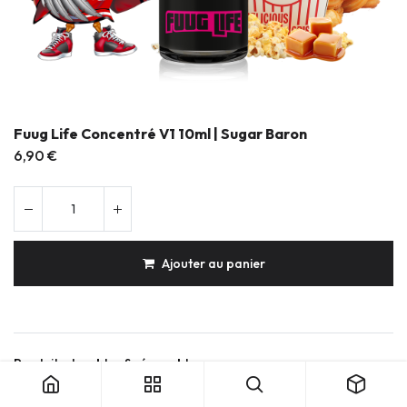
Fuug Life Concentré V1 10ml | Sugar Baron
6,90
€
Ajouter au panier
Fuug Life Concentré V1 10ml | Sugar Baron
Produits durables & réparables
Conception française
Expédition soignée