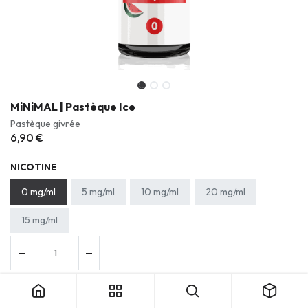
MiNiMAL | Pastèque Ice
Pastèque givrée
6,90
€
NICOTINE
0 mg/ml
5 mg/ml
10 mg/ml
20 mg/ml
15 mg/ml
Ajouter au panier