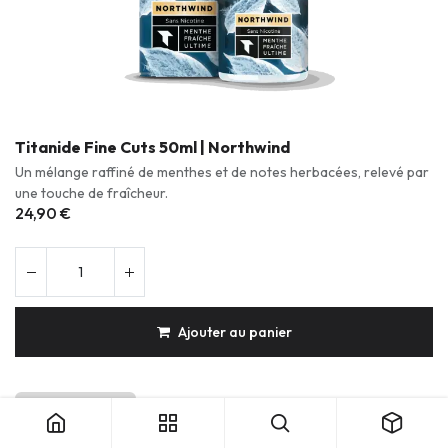
Titanide Fine Cuts 50ml | Northwind
Un mélange raffiné de menthes et de notes herbacées, relevé par
une touche de fraîcheur.
24,90
€
Ajouter au panier
Titanide Fine Cuts 50ml | Northwind
Menthe/Menthol