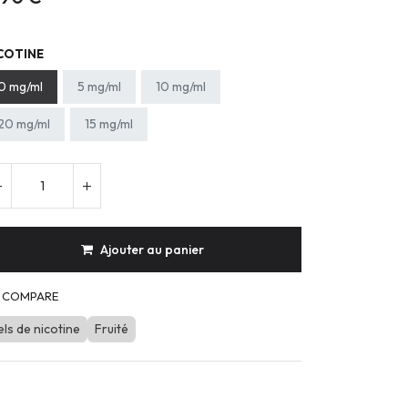
COTINE
0 mg/ml
5 mg/ml
10 mg/ml
20 mg/ml
15 mg/ml
Ajouter au panier
COMPARE
els de nicotine
Fruité