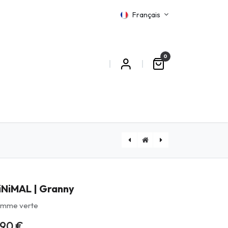
Français
0
MATIONS
[DEFAULT919] Calm+ | Gâteau Spatial
iNiMAL | Granny
mme verte
,90
€