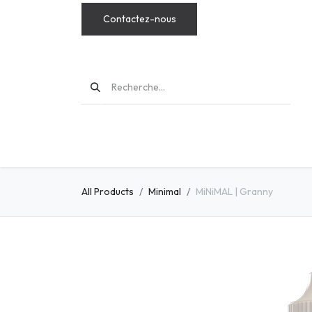
Contactez-nous
MODS
All Products
Minimal
MiNiMAL | Granny