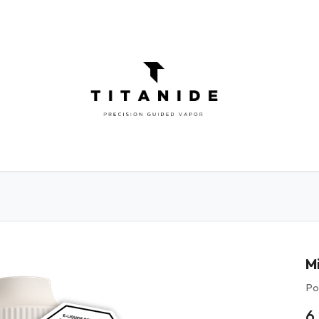
ATOMISEURS
DIY
ELIQUIDES
INFOR
M
Po
6