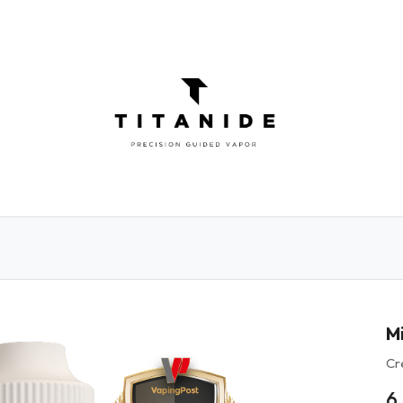
ATOMISEURS
DIY
ELIQUIDES
INFOR
M
Cr
6