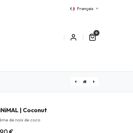
Français
0
MATIONS
MiNiMAL | Fraise Bleue
iNiMAL | Coconut
ème de noix de coco
,90
€