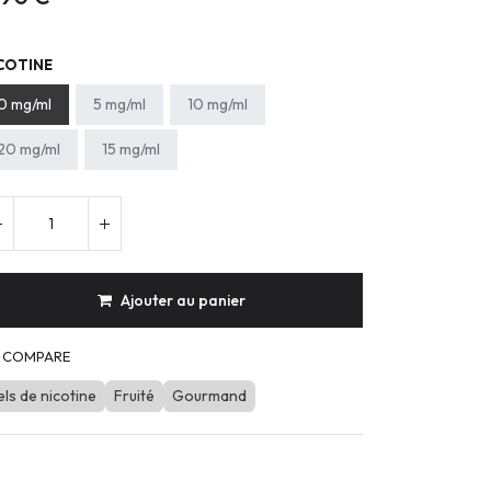
COTINE
0 mg/ml
5 mg/ml
10 mg/ml
20 mg/ml
15 mg/ml
Ajouter au panier
COMPARE
els de nicotine
Fruité
Gourmand