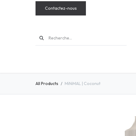
Contactez-nous
MODS
All Products
MiNiMAL | Coconut