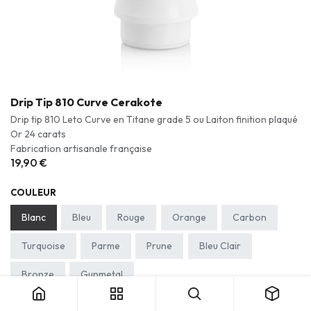
Drip Tip 810 Curve Cerakote
Drip tip 810 Leto Curve en Titane grade 5 ou Laiton finition plaqué
Or 24 carats
Fabrication artisanale française
19,90
€
COULEUR
Blanc
Bleu
Rouge
Orange
Carbon
Turquoise
Parme
Prune
Bleu Clair
Drip Tip 810 Curve Cerakote
Bronze
Gunmetal