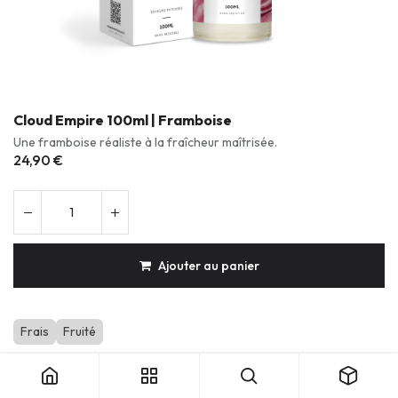
Cloud Empire 100ml | Framboise
Une framboise réaliste à la fraîcheur maîtrisée.
24,90
€
Ajouter au panier
Frais
Fruité
Cloud Empire 100ml | Framboise
Produits durables & réparables