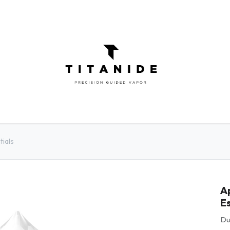
ATOMISEURS
DIY
ELIQUIDES
INFOR
tials
Ap
Es
Du