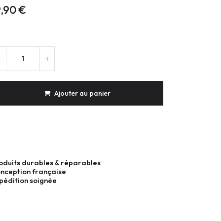
9,90
€
Ajouter au panier
oduits durables & réparables
nception française
pédition soignée