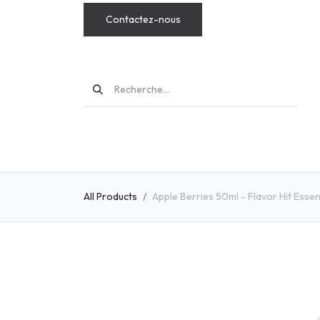
Contactez-nous
MODS
All Products
Apple Berries 50ml - Flavor Hit Essen