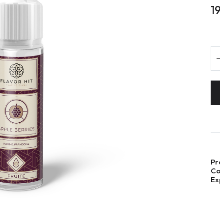
1
Pr
Co
Ex