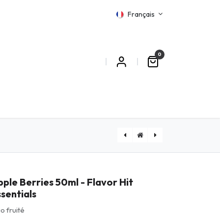
Français
0
MATIONS
[MUS50ML] Muscovado 50ml - Flavor Hit Essentials
[SONBOI50ML] Songe des Bois 50ml - Flavor Hit Essentials
ple Berries 50ml - Flavor Hit
sentials
o fruité