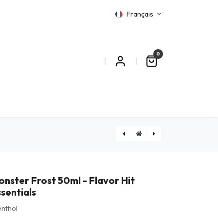
Français
0
MATIONS
[PHEY450ML] Phenix Y4 50ml - Flavor Hit Essentials
[RUSGOL50ML] Rush Gold 50ml - Flavor Hit Essentials
onster Frost 50ml - Flavor Hit
sentials
nthol