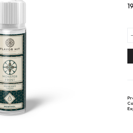
1
Pr
Co
Ex