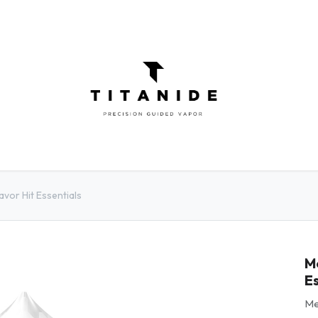
ATOMISEURS
DIY
ELIQUIDES
INFOR
avor Hit Essentials
M
Es
Me