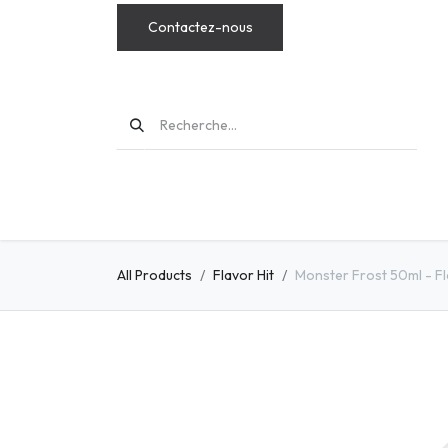
Contactez-nous
MODS
All Products
Flavor Hit
Monster Frost 50ml - Fl