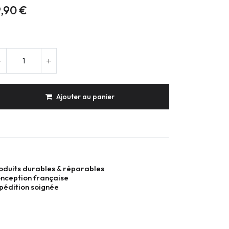
9,90
€
Ajouter au panier
oduits durables & réparables
nception française
pédition soignée