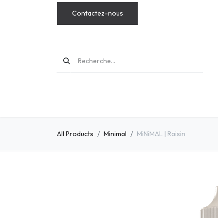
Contactez-nous
MODS
All Products
Minimal
MiNiMAL | Raisin