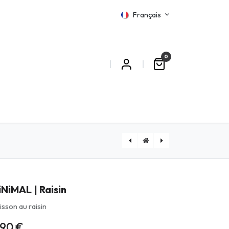
Français
0
MATIONS
MiNiMAL | Salade de fruits
NiMAL | Raisin
isson au raisin
,90
€