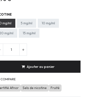
COTINE
0 mg/ml
5 mg/ml
10 mg/ml
20 mg/ml
15 mg/ml
Ajouter au panier
COMPARE
ertifié Afnor
Sels de nicotine
Fruité