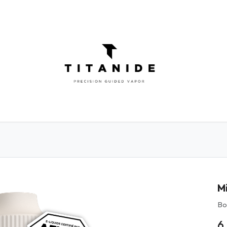
ATOMISEURS
DIY
ELIQUIDES
INFOR
Mi
Bo
6