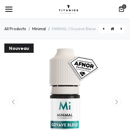
0
All Products
Minimal
MiNiMAL | Goyave Bleue
MiNiMAL | Classic Berry
Nouveau