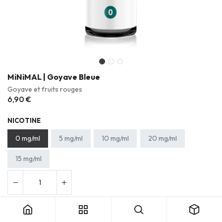
MiNiMAL | Goyave Bleue
Goyave et fruits rouges
6,90
€
NICOTINE
0 mg/ml
5 mg/ml
10 mg/ml
20 mg/ml
15 mg/ml
Ajouter au panier