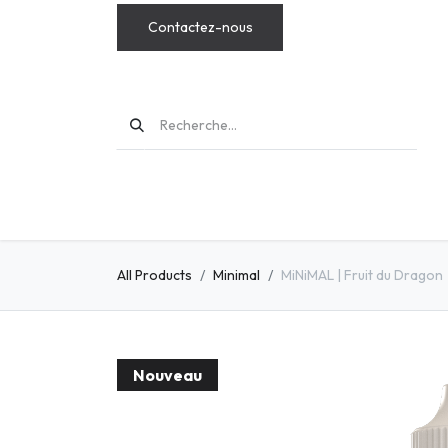
Contactez-nous
MODS
All Products
Minimal
MiNiMAL | Fruit du Dragon
Nouveau