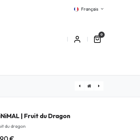
Français
0
MATIONS
Cloud Empire 10ml | Imperial Cloud
iNiMAL | Fruit du Dragon
uit du dragon
,90
€