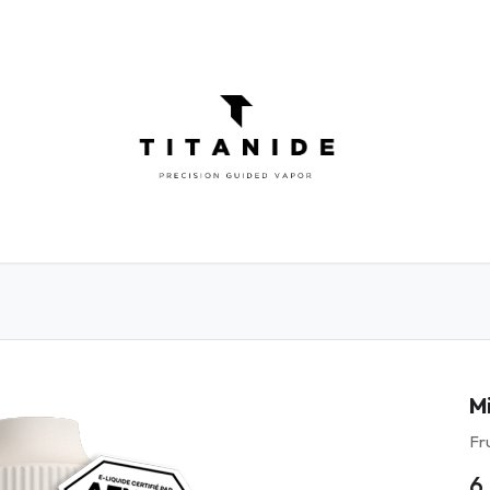
ATOMISEURS
DIY
ELIQUIDES
INFOR
M
Fr
6