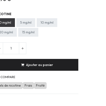
COTINE
0 mg/ml
5 mg/ml
10 mg/ml
20 mg/ml
15 mg/ml
Ajouter au panier
COMPARE
els de nicotine
Frais
Fruité