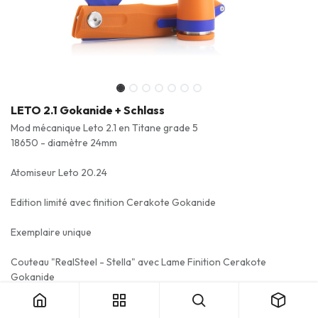
LETO 2.1 Gokanide + Schlass
Mod mécanique Leto 2.1 en Titane grade 5
18650 - diamètre 24mm
Atomiseur Leto 20.24
Edition limité avec finition Cerakote Gokanide
Exemplaire unique
Couteau "RealSteel - Stella" avec Lame Finition Cerakote
LETO 2.1 Gokanide + Schlass
Gokanide
Fabrication artisanale 100% française