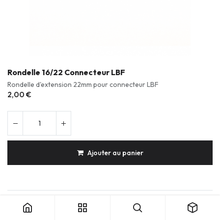
Rondelle 16/22 Connecteur LBF
Rondelle d'extension 22mm pour connecteur LBF
2,00
€
Ajouter au panier
Rondelle 16/22 Connecteur LBF
Produits durables & réparables
Conception française