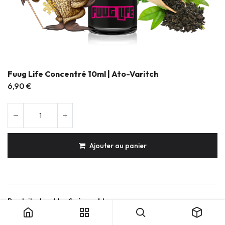
Fuug Life Concentré 10ml | Ato-Varitch
6,90
€
Ajouter au panier
Fuug Life Concentré 10ml | Ato-Varitch
Produits durables & réparables
Conception française
Expédition soignée