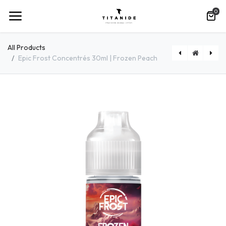
0
All Products
Epic Frost Concentrés 30ml | Frozen Peach
[FCT00] Titanide 50ml | Fraise Diamant
[EFORGBD50] Epic Frost 50ml | Orange Blood