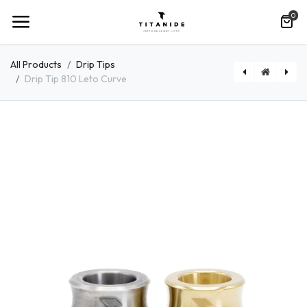
0
All Products
Drip Tips
Drip Tip 810 Leto Curve
Titanide Fine Cuts | Estrella
Drip Tip 810 Curve Cerakote