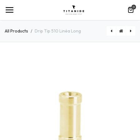
0
All Products
Drip Tip 510 Linéa Long
Drip Tip 510 Curve Long