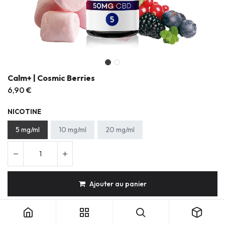
Calm+ | Cosmic Berries
6,90
€
NICOTINE
5 mg/ml
10 mg/ml
20 mg/ml
Ajouter au panier
CBD
Sels de nicotine
Frais
Fruité