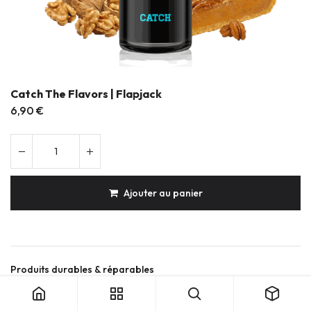
Catch The Flavors | Flapjack
6,90
€
Ajouter au panier
Catch The Flavors | Flapjack
Produits durables & réparables
Conception française
Expédition soignée