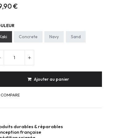
9,90
€
ULEUR
Kaki
Concrete
Navy
Sand
Ajouter au panier
COMPARE
oduits durables & réparables
nception française
pédition soignée