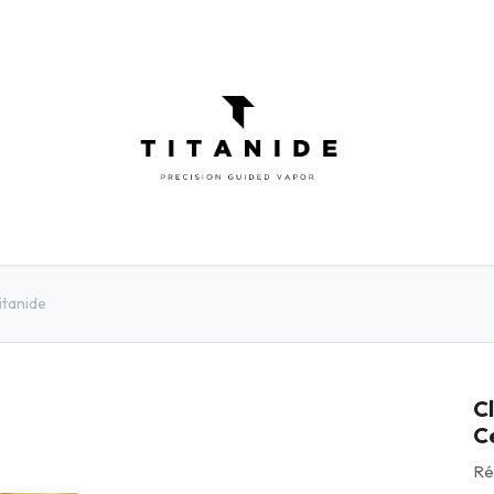
ATOMISEURS
DIY
ELIQUIDES
INFOR
itanide
C
C
Ré