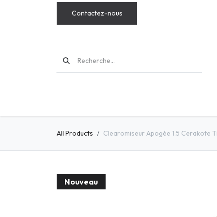
Contactez-nous
MODS
All Products
Clearomiseur Apogée 1.5 Cerakote T
Nouveau