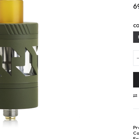
6
CO
Pr
Co
Ex