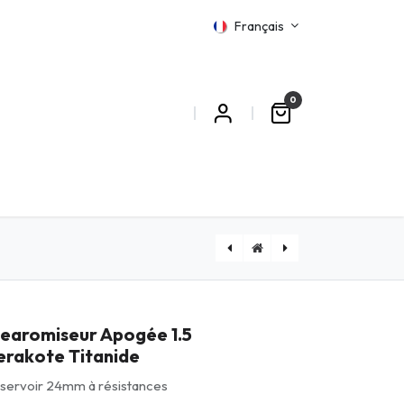
Français
0
MATIONS
[CLDEDB100ML] Cloud Empire 100ml | Donjons & Fruits du Dragon
[APOLT] Clearomiseur Apogée 1.5 LT Titanide
learomiseur Apogée 1.5
erakote Titanide
servoir 24mm à résistances