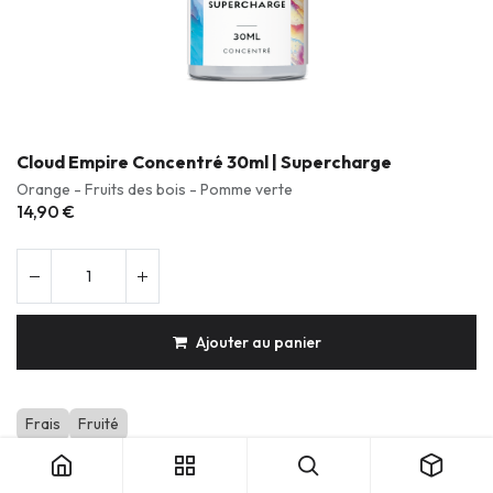
Cloud Empire Concentré 30ml | Supercharge
Orange - Fruits des bois - Pomme verte
14,90
€
Ajouter au panier
Cloud Empire Concentré 30ml | Supercharge
Frais
Fruité