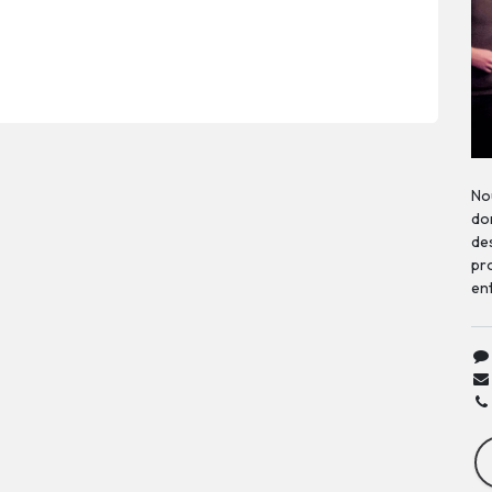
No
don
de
pr
en