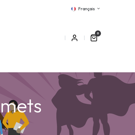
Français
0
MATIONS
mmets