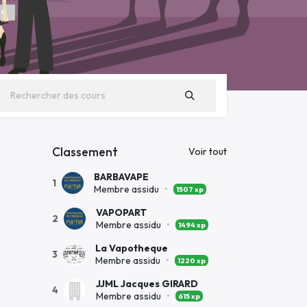
Classement
Voir tout
BARBAVAPE
1
Membre assidu
•
1507 xp
VAPOPART
2
Membre assidu
•
1494 xp
La Vapotheque
3
Membre assidu
•
1220 xp
JJML Jacques GIRARD
4
Membre assidu
•
615 xp