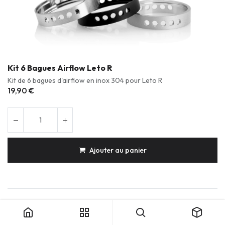
Kit 6 Bagues Airflow Leto R
Kit de 6 bagues d'airflow en inox 304 pour Leto R
19,90
€
Ajouter au panier
Kit 6 Bagues Airflow Leto R
Produits durables & réparables
Conception française
Expédition soignée