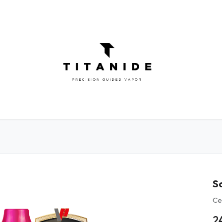
ATOMISEURS
DIY
ELIQUIDES
INFOR
S
Ce
2