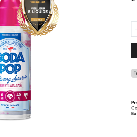
F
Pr
Co
Ex