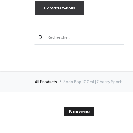
Contactez-nous
MODS
All Products
Soda Pop 100ml | Cherry Spark
Nouveau