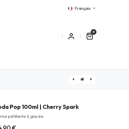
Français
0
MATIONS
[SP100SP] Soda Pop 100ml | Sun Paradise
[DJKY] Kylo 200ml | DJUSS
oda Pop 100ml | Cherry Spark
rise pétillante & glacée
4,90
€