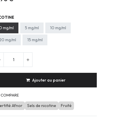
COTINE
0 mg/ml
5 mg/ml
10 mg/ml
20 mg/ml
15 mg/ml
Ajouter au panier
COMPARE
ertifié Afnor
Sels de nicotine
Fruité