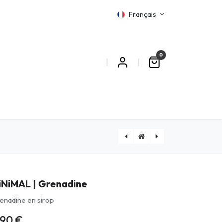
Français
0
MATIONS
MiNiMAL | Le Robuste
MiNiMAL | Fruits Frais
iNiMAL | Grenadine
enadine en sirop
,90
€