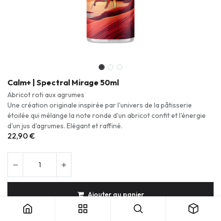
Calm+ | Spectral Mirage 50ml
Abricot roti aux agrumes
Une création originale inspirée par l'univers de la pâtisserie
étoilée qui mélange la note ronde d'un abricot confit et l'énergie
d'un jus d'agrumes. Elégant et raffiné.
22,90
€
Calm+ | Spectral Mirage 50ml
Ajouter au panier