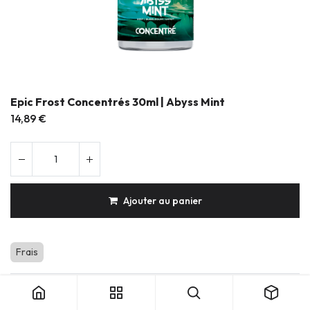
Epic Frost Concentrés 30ml | Abyss Mint
14,89
€
Ajouter au panier
Frais
Epic Frost Concentrés 30ml | Abyss Mint
Produits durables & réparables
Conception française