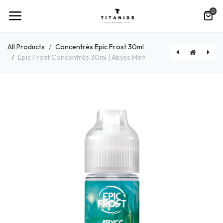
0
All Products
Concentrés Epic Frost 30ml
Epic Frost Concentrés 30ml | Abyss Mint
[EB00] Titanide 50ml | Eclat Brut
[1616LONECOWBOY] Lone Cowboy 16|16