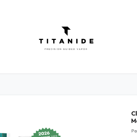
ATOMISEURS
DIY
ELIQUIDES
INFOR
C
M
Pa