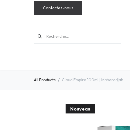
Contactez-nous
MODS
All Products
Cloud Empire 100ml | Maharadjah
Nouveau