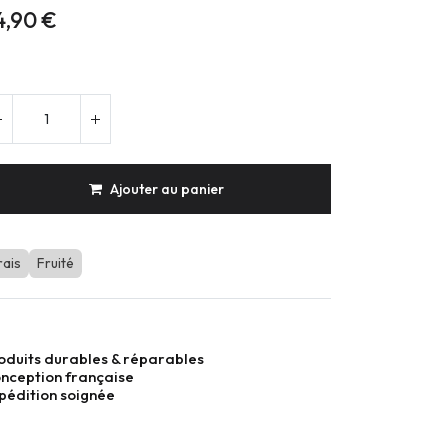
4,90
€
Ajouter au panier
rais
Fruité
oduits durables & réparables
nception française
pédition soignée