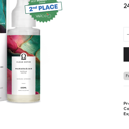
2
F
Pr
Co
Ex