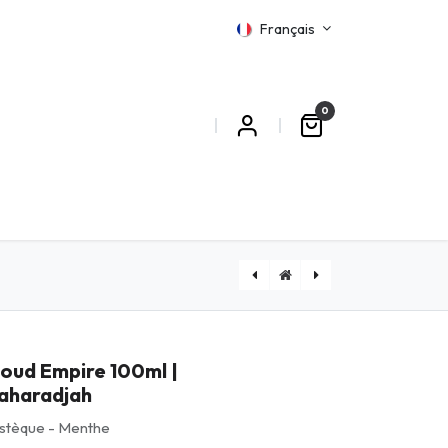
Français
0
MATIONS
[DJKW] Kwest 200ml | DJUSS
LETO 2.1 - Brushed (édition numérotée)
loud Empire 100ml |
aharadjah
stèque - Menthe