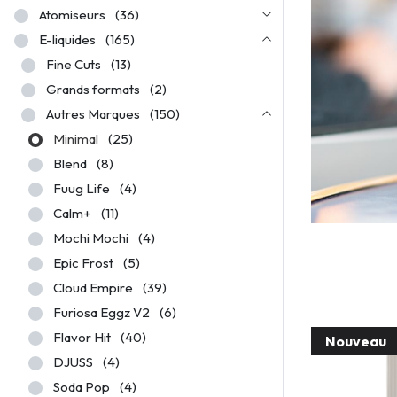
Atomiseurs
(36)
E-liquides
(165)
Fine Cuts
(13)
Grands formats
(2)
Autres Marques
(150)
Minimal
(25)
Blend
(8)
Fuug Life
(4)
Calm+
(11)
Mochi Mochi
(4)
Epic Frost
(5)
Cloud Empire
(39)
Furiosa Eggz V2
(6)
Flavor Hit
(40)
Nouveau
DJUSS
(4)
Soda Pop
(4)