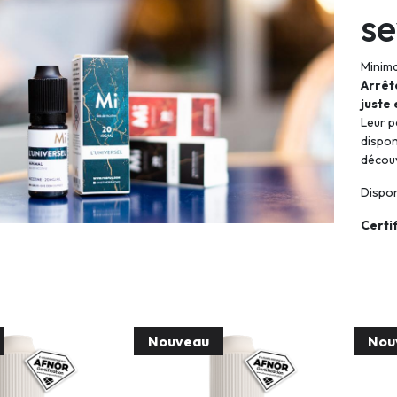
se
Minima
Arrêt
juste 
Leur p
dispon
découv
Dispon
Certi
Nouveau
Nou