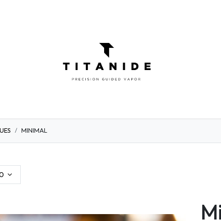
ATOMISEURS
DIY
ELIQUIDES
INFOR
UES
MINIMAL
0
Mi